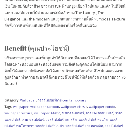
เงิน ให้ผสมกับสีงาช้าง ขาว เทา เบจ ฟ้านกยูง เขียว ไวน์แดง และดำ ในดีไซน์
แบบร่วมสมัย ภายใต้สามคอนเซปต์หลักของ The Luxury , The
Elegance,และ the modern และลูกเล่นการกดลายพื้นผิว Emboss Texture
อีกทั้งการพิมพ์แบบพิเศษที่ให้มิติแสงเงาเป็นริ้วคลื่นบนผนัง
Benefit (คุณประโยชน์)
สร้างความหรูหราและเพิ่มมูลค่าให้กับสถานที่ตกแต่งได้ ไม่ว่าจะเป็นบ้านพัก
โดยเฉพาะห้องนอนและห้องรับแขก รวมถึงห้องชุดคอนโดมิเนียม สามารถ
ติดตั้งได้สะดวก ปกติดรอยต่อได้อย่างสนิทแนบเนียนด้วยดีไซน์และลวดลาย
ดูแลรักษา ทำความสะอาดได้ง่าย ด้วยดีไซน์ที่มีให้เลือกถึง 9 กลุ่มลายกว่า 76
นัมเบอร์
Category:
Wallpaper
,
วอลล์เปเปอร์ลาย comtemporary
Tags:
wallpaper
,
wallpaper cartoon
,
wallpaper classic
,
wallpaper condo
,
wallpaper texture
,
wallpaper ติดผนัง
,
ขายวอลเปเปอร์
,
ตัวอย่าง วอลเปเปอร์
,
ราคา
วอลเปเปอร์
,
ลายวอลเปเปอร์
,
วอลล์เปเปอร์ คลาสสิค
,
วอลล์เปเปอร์ คอนโด
,
วอลล์
เปเปอร์ งานโครงการ
,
วอลล์เปเปอร์ นำเข้า
,
วอลล์เปเปอร์ ลาย คลาสสิค
,
วอลล์เปเปอร์