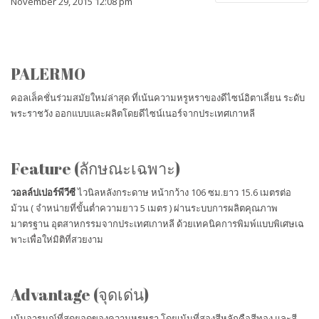
November 29, 2015 12:08 pm
FOCUS
NOW PLAYING
PALERMO
คอลเล็คชั่นร่วมสมัยใหม่ล่าสุด ที่เน้นความหรูหราของดีไซน์อิตาเลี่ยน ระดับ
พระราชวัง ออกแบบและผลิตโดยดีไซน์เนอร์จากประเทศเกาหลี
Feature (ลักษณะเฉพาะ)
วอลล์ปเปอร์พีวีซี
ไวนิลหลังกระดาษ หน้ากว้าง 106 ซม.ยาว 15.6 เมตรต่อ
ม้วน ( จำหน่ายที่ขั้นต่ำความยาว 5 เมตร ) ผ่านระบบการผลิตคุณภาพ
มาตรฐาน อุตสาหกรรมจากประเทศเกาหลี ด้วยเทคนิคการพิมพ์แบบพิเศษเฉ
พาะเพื่อให่มิติที่สวยงาม
Advantage (จุดเด่น)
เน้นอารมณ์ที่สุดยอดของความหรูหรา โดยเน้นที่สองสีหลักคือสีทอง และสี