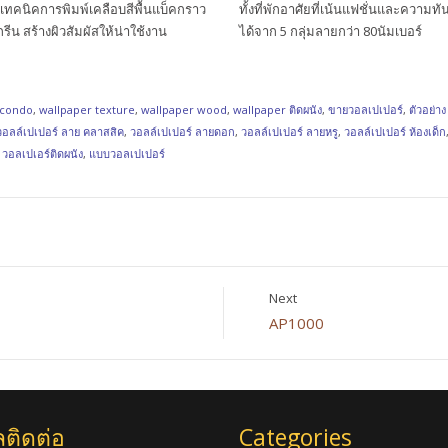
บเทคนิคการพิมพ์เคลือบสีพื้นแบ็คกราว
ทั้งที่พักอาศัยที่เน้นแฟชั่นและความทั
น สร้างผิวสัมผัสให้น่าใช้งาน
ได้จาก 5 กลุ่มลายกว่า 80นัมเบอร์
 condo
,
wallpaper texture
,
wallpaper wood
,
wallpaper ติดผนัง
,
ขายวอลเปเปอร์
,
ตัวอย่า
วอลล์เปเปอร์ ลาย คลาสสิค
,
วอลล์เปเปอร์ ลายดอก
,
วอลล์เปเปอร์ ลายหรู
,
วอลล์เปเปอร์ ห้องเด็ก
,
วอลเปเอร์ติดผนัง
,
แบบวอลเปเปอร์
Next
AP1000
ลติดต่อ
Categories