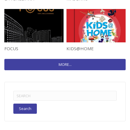
FOCUS
KIDS@HOME
MORE...
Search
for: