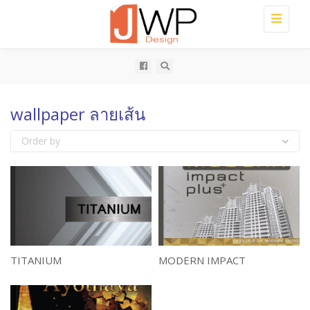
Toggle
navigati
wallpaper ลายเส้น
Order by
TITANIUM
MODERN IMPACT