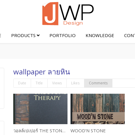
E
PRODUCTS
PORTFOLIO
KNOWLEDGE
CON
wallpaper ลายหิน
Date
Title
Views
Likes
Comments
วอลล์เปเปอร์ THE STONE THERAPY
WOOD’N STONE