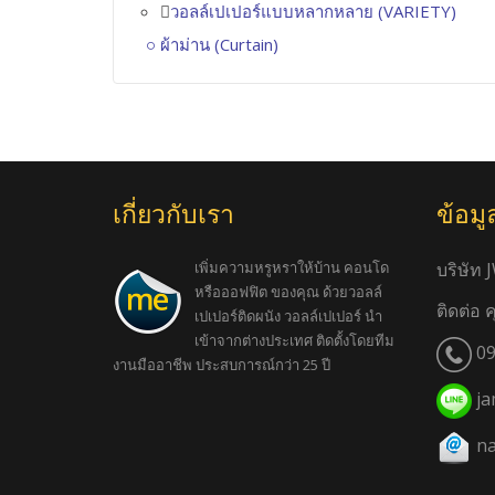
วอลล์เปเปอร์แบบหลากหลาย (VARIETY)
ผ้าม่าน (Curtain)
เกี่ยวกับเรา
ข้อมู
เพิ่มความหรูหราให้บ้าน คอนโด
บริษัท 
หรือออฟฟิต ของคุณ ด้วยวอลล์
ติดต่อ 
เปเปอร์ติดผนัง วอลล์เปเปอร์ นำ
เข้าจากต่างประเทศ ติดตั้งโดยทีม
09
งานมืออาชีพ ประสบการณ์กว่า 25 ปี
ja
na