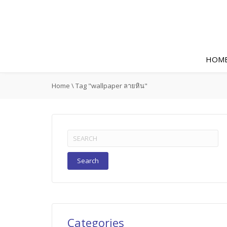
HOM
Home
\
Tag "wallpaper ลายหิน"
Search
for:
Categories