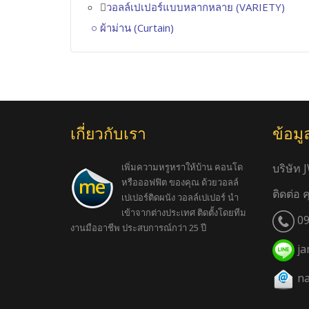
วอลล์เปเปอร์แบบหลากหลาย (VARIETY)
ผ้าม่าน (Curtain)
เกี่ยวกับเรา
ข้อมู
เพิ่มความหรูหราให้บ้าน คอนโด
บริษัท 
หรือออฟฟิต ของคุณ ด้วยวอลล์
ติดต่อ 
เปเปอร์ติดผนัง วอลล์เปเปอร์ นำ
เข้าจากต่างประเทศ ติดตั้งโดยทีม
09
งานมืออาชีพ ประสบการณ์กว่า 25 ปี
ja
na