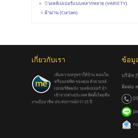
วอลล์เปเปอร์แบบหลากหลาย (VARIETY)
ผ้าม่าน (Curtain)
เกี่ยวกับเรา
ข้อมู
เพิ่มความหรูหราให้บ้าน คอนโด
บริษัท 
หรือออฟฟิต ของคุณ ด้วยวอลล์
ติดต่อ 
เปเปอร์ติดผนัง วอลล์เปเปอร์ นำ
เข้าจากต่างประเทศ ติดตั้งโดยทีม
09
งานมืออาชีพ ประสบการณ์กว่า 25 ปี
ja
na