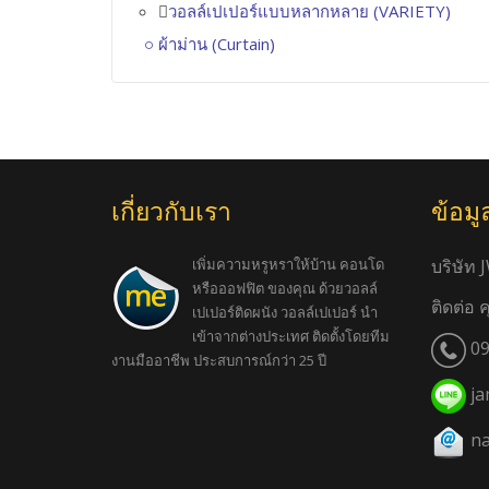
วอลล์เปเปอร์แบบหลากหลาย (VARIETY)
ผ้าม่าน (Curtain)
เกี่ยวกับเรา
ข้อมู
เพิ่มความหรูหราให้บ้าน คอนโด
บริษัท 
หรือออฟฟิต ของคุณ ด้วยวอลล์
ติดต่อ 
เปเปอร์ติดผนัง วอลล์เปเปอร์ นำ
เข้าจากต่างประเทศ ติดตั้งโดยทีม
09
งานมืออาชีพ ประสบการณ์กว่า 25 ปี
ja
na